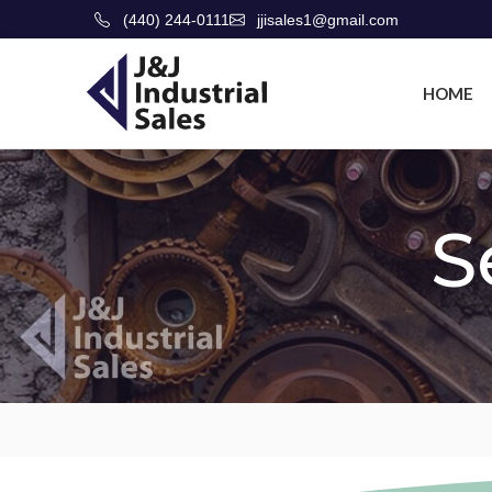
(440) 244-0111
jjisales1@gmail.com
HOME
S